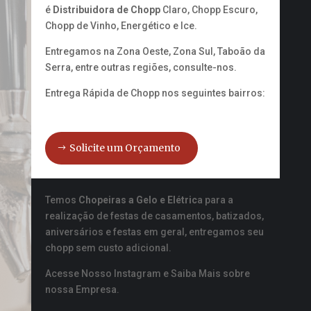
é
Distribuidora de Chopp
Claro, Chopp Escuro,
Chopp de Vinho, Energético e Ice.
Entregamos na Zona Oeste, Zona Sul, Taboão da
Serra, entre outras regiões, consulte-nos.
Entrega Rápida de Chopp nos seguintes bairros:
Solicite um Orçamento
Temos
Chopeiras a Gelo e Elétric
a para a
realização de festas de casamentos, batizados,
aniversários e festas em geral, entregamos seu
chopp sem custo adicional.
Acesse Nosso Instagram e Saiba Mais sobre
nossa Empresa.