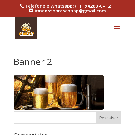
Telefone e Whatsapp: (11) 94283-0412
irmaossoareschopp@gmail.com
Banner 2