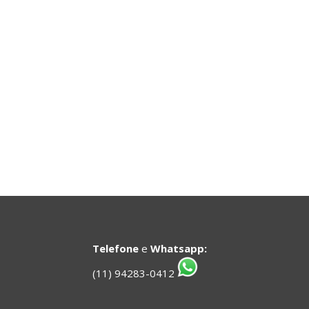
Telefone
e
Whatsapp:
(11) 94283-0412